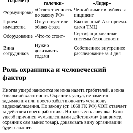
Параметр
галочки»
«Лидер»
«Ответственность
Четкий лимит в рублях за
Формулировка
по закону РФ»
инцидент
Прием
Отсутствует или
Ежесменный Акт приема-
имущества
общая фраза
сдачи ТМЦ
Сертифицированные
Оборудование
«Что-то стоит»
системы безопасности
Нужно
Вина
Собственное внутреннее
доказывать
сотрудников
расследование за 3 дня
годами
Роль охранника и человеческий
фактор
Иногда ущерб наносится не из-за налета грабителей, а из-за
банальной халатности. Охранник уснул, не заметил
задымления или просто забыл включить установку
видеонаблюдения. По закону (ст. 1068 ГК РФ) ЧОП отвечает
за действия своего работника. Но здесь есть ловушка. Если
ущерб причинен «умышленными действиями» (например,
охранник сам вынес товар), доказывать вину организации
будет сложнее.