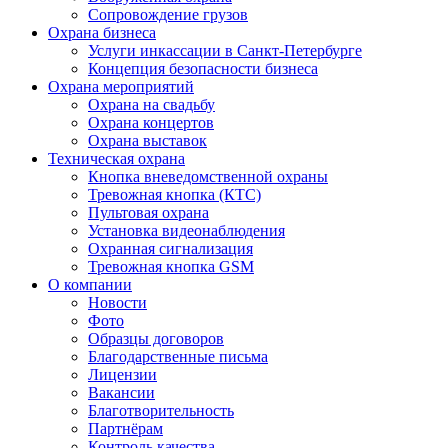
Сопровождение грузов
Охрана бизнеса
Услуги инкассации в Санкт-Петербурге
Концепция безопасности бизнеса
Охрана мероприятий
Охрана на свадьбу
Охрана концертов
Охрана выставок
Техническая охрана
Кнопка вневедомственной охраны
Тревожная кнопка (КТС)
Пультовая охрана
Установка видеонаблюдения
Охранная сигнализация
Тревожная кнопка GSM
О компании
Новости
Фото
Образцы договоров
Благодарственные письма
Лицензии
Вакансии
Благотворительность
Партнёрам
Контроль качества