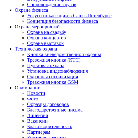
Сопровождение грузов
Охрана бизнеса
Услуги инкассации в Санкт-Петербурге
Концепция безопасности бизнеса
Охрана мероприятий
Охрана на свадьбу
Охрана концертов
Охрана выставок
Техническая охрана
Кнопка вневедомственной охраны
Тревожная кнопка (КТС)
Пультовая охрана
Установка видеонаблюдения
Охранная сигнализация
Тревожная кнопка GSM
О компании
Новости
Фото
Образцы договоров
Благодарственные письма
Лицензии
Вакансии
Благотворительность
Партнёрам
Контроль качества