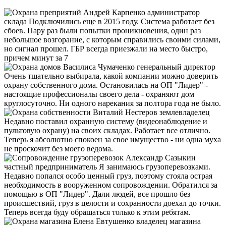
Андрей Карпенко
администратор
склада
Подключились еще в 2015 году. Система работает без
сбоев. Пару раз были попытки проникновения, один раз
небольшое возгорание, с которым справились своими силами,
но сигнал прошел. ГБР всегда приезжали на место быстро,
причем минут за 7
Василиса Чумаченко
генеральный директор
Очень тщательно выбирала, какой компании можно доверить
охрану собственного дома. Остановилась на ОП "Лидер" -
настоящие профессионалы своего дела - охраняют дом
круглосуточно. Ни одного нарекания за полтора года не было.
Виталий Нестеров
землевладелец
Недавно поставил охранную систему (видеонаблюдение и
пультовую охрану) на своих складах. Работает все отлично.
Теперь я абсолютно спокоен за свое имущество - ни одна муха
не проскочит без моего ведома.
Александр Сазыкин
частный предприниматель
Я занимаюсь грузоперевозками.
Недавно попался особо ценный груз, поэтому стояла острая
необходимость в вооруженном сопровождении. Обратился за
помощью в ОП "Лидер". Дали людей, все прошло без
происшествий, груз в целости и сохранности доехал до точки.
Теперь всегда буду обращаться только к этим ребятам.
Елена Евтушенко
владелец магазина