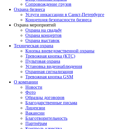
Сопровождение грузов
Охрана бизнеса
Услуги инкассации в Санкт-Петербурге
Концепция безопасности бизнеса
Охрана мероприятий
Охрана на свадьбу
Охрана концертов
Охрана выставок
Техническая охрана
Кнопка вневедомственной охраны
Тревожная кнопка (КТС)
Пультовая охрана
Установка видеонаблюдения
Охранная сигнализация
Тревожная кнопка GSM
О компании
Новости
Фото
Образцы договоров
Благодарственные письма
Лицензии
Вакансии
Благотворительность
Партнёрам
Контроль качества