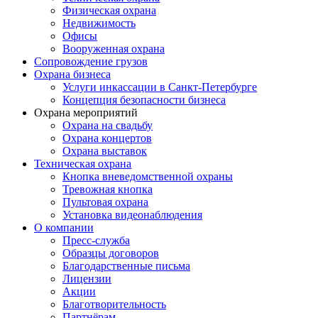
Физическая охрана
Недвижимость
Офисы
Вооруженная охрана
Сопровождение грузов
Охрана бизнеса
Услуги инкассации в Санкт-Петербурге
Концепция безопасности бизнеса
Охрана мероприятий
Охрана на свадьбу
Охрана концертов
Охрана выставок
Техническая охрана
Кнопка вневедомственной охраны
Тревожная кнопка
Пультовая охрана
Установка видеонаблюдения
О компании
Пресс-служба
Образцы договоров
Благодарственные письма
Лицензии
Акции
Благотворительность
Партнёрам